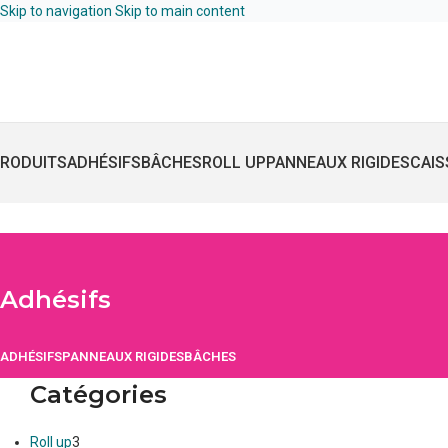
Skip to navigation
Skip to main content
RODUITS
ADHÉSIFS
BÂCHES
ROLL UP
PANNEAUX RIGIDES
CAIS
Adhésifs
ADHÉSIFS
PANNEAUX RIGIDES
BÂCHES
Catégories
Roll up
3