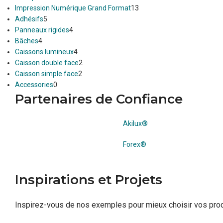
Impression Numérique Grand Format
13
Adhésifs
5
Panneaux rigides
4
Bâches
4
Caissons lumineux
4
Caisson double face
2
Caisson simple face
2
Accessories
0
Partenaires de Confiance
Akilux®
Forex®
Inspirations et Projets
Inspirez-vous de nos exemples pour mieux choisir vos prod