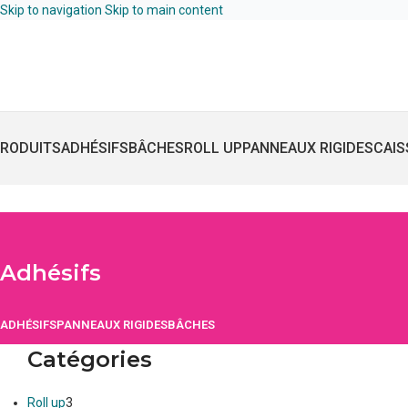
Skip to navigation
Skip to main content
RODUITS
ADHÉSIFS
BÂCHES
ROLL UP
PANNEAUX RIGIDES
CAIS
Adhésifs
ADHÉSIFS
PANNEAUX RIGIDES
BÂCHES
Catégories
Roll up
3