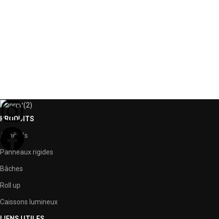
PRODUITS
Adhésifs
Panneaux rigides
Bâches
Roll up
Caissons lumineux
LIENS UTILES