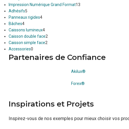
Impression Numérique Grand Format
13
Adhésifs
5
Panneaux rigides
4
Bâches
4
Caissons lumineux
4
Caisson double face
2
Caisson simple face
2
Accessories
0
Partenaires de Confiance
Akilux®
Forex®
Inspirations et Projets
Inspirez-vous de nos exemples pour mieux choisir vos prod