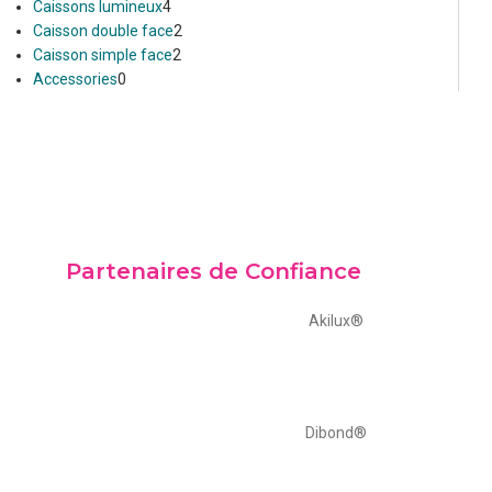
Caissons lumineux
4
Caisson double face
2
Caisson simple face
2
Accessories
0
Partenaires de Confiance
Akilux®
Dibond®