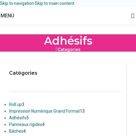
Skip to navigation
Skip to main content
MENU
Adhésifs
Categories
Catégories
Roll up
3
Impression Numérique Grand Format
13
Adhésifs
5
Panneaux rigides
4
Bâches
4