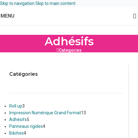
Skip to navigation
Skip to main content
MENU
Adhésifs
Categories
Catégories
Roll up
3
Impression Numérique Grand Format
13
Adhésifs
5
Panneaux rigides
4
Bâches
4