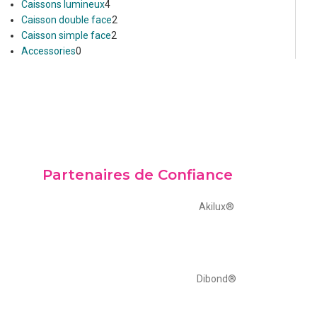
Caissons lumineux
4
Caisson double face
2
Caisson simple face
2
Accessories
0
Partenaires de Confiance
Akilux®
Dibond®